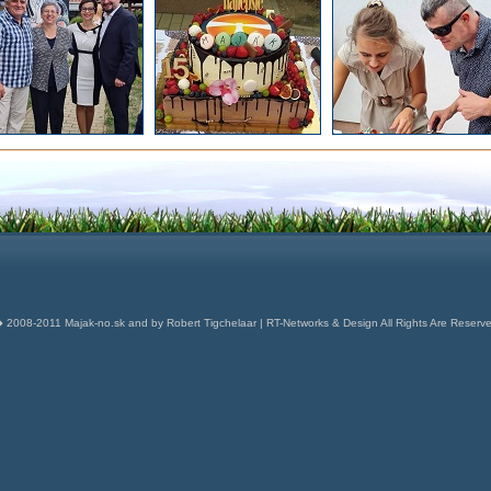
 2008-2011 Majak-no.sk and by Robert Tigchelaar | RT-Networks & Design All Rights Are Reserv