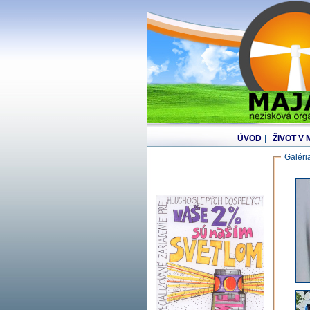
ÚVOD
|
ŽIVOT V
Galéria