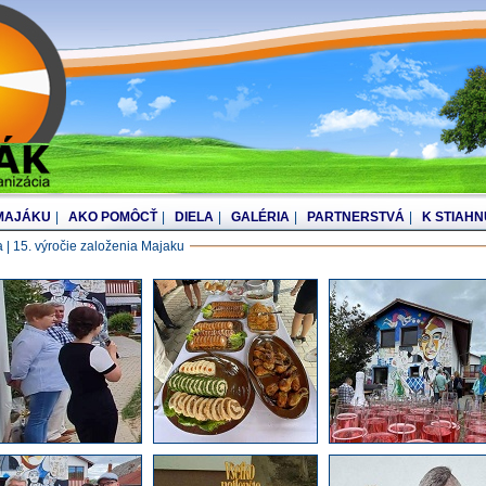
 MAJÁKU
|
AKO POMÔCŤ
|
DIELA
|
GALÉRIA
|
PARTNERSTVÁ
|
K STIAHN
 | 15. výročie založenia Majaku