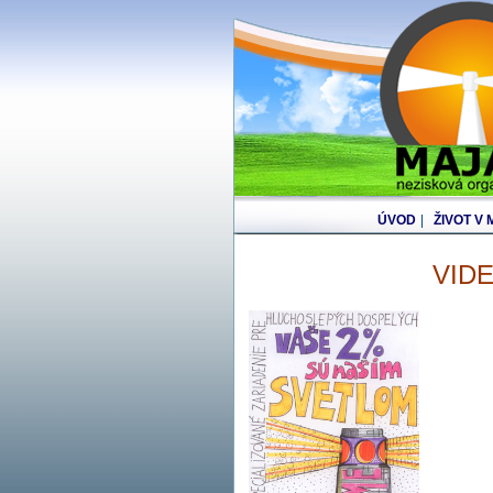
ÚVOD
|
ŽIVOT V
VID