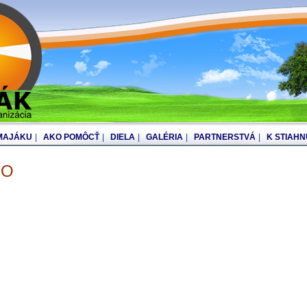
 MAJÁKU
|
AKO POMÔCŤ
|
DIELA
|
GALÉRIA
|
PARTNERSTVÁ
|
K STIAHN
EO