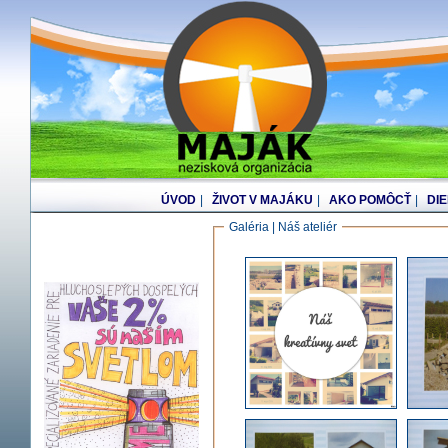
ÚVOD
|
ŽIVOT V MAJÁKU
|
AKO POMÔCŤ
|
DI
Galéria | Náš ateliér