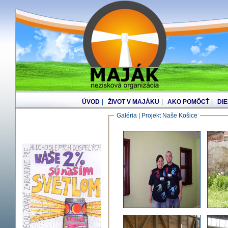
ÚVOD
|
ŽIVOT V MAJÁKU
|
AKO POMÔCŤ
|
DI
Galéria | Projekt Naše Košice