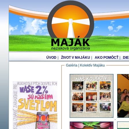
ÚVOD
|
ŽIVOT V MAJÁKU
|
AKO POMÔCŤ
|
DI
Galéria | Kolektív Majáku