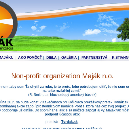
 MAJÁKU
|
AKO POMÔCŤ
|
DIELA
|
GALÉRIA
|
PARTNERSTVÁ
|
K STIAHN
Non-profit organization
Maják n.o.
nem, aby som Ťa chytil za ruku, je to preto, lebo potrebujem cítiť, že nie som 
na tejto rozľahlej zemi."
(R. Smithdas, hluchoslepý americký básnik)
júna 2015 sa bude konať v Kavečanoch pri Košiciach prekážkový pretek Tvrďák.sk
pomínanej akcie zapojí prostedníctvom nadácie Pontis, ktorá nás cez svoj projekt D
y podporuje už dlhšie. Do spomínanej akcie sa môžete zapojiť aj vy. Maják tak môž
podporiť účasťou ako:
pretekár -
Tvrdak.sk
,