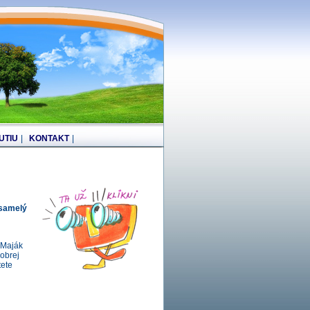
UTIU
|
KONTAKT
|
osamelý
 Maják
obrej
tete