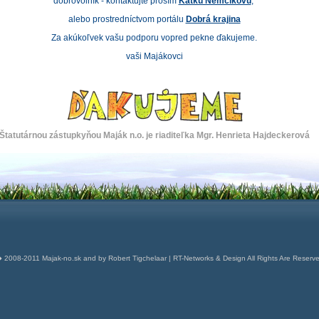
dobrovolník - kontaktujte prosím
Katku Nemčíkovú
,
alebo prostredníctvom portálu
Dobrá krajina
Za akúkoľvek vašu podporu vopred pekne ďakujeme.
vaši Majákovci
Štatutárnou zástupkyňou Maják n.o. je riaditeľka Mgr. Henrieta Hajdeckerová
 2008-2011 Majak-no.sk and by Robert Tigchelaar | RT-Networks & Design All Rights Are Reserv