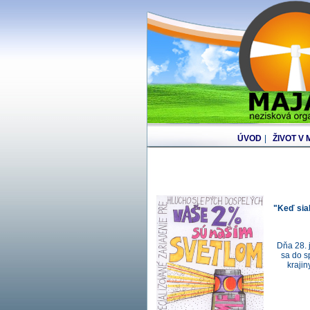
ÚVOD
|
ŽIVOT V
"Keď siah
Dňa 28. 
sa do s
krajin